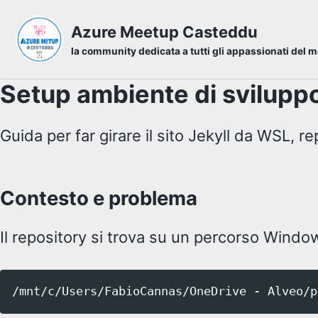
Skip to primary navigation
Skip to content
Skip to footer
Azure Meetup Casteddu
la community dedicata a tutti gli appassionati del 
Setup ambiente di svilupp
Guida per far girare il sito Jekyll da WSL, re
Contesto e problema
Il repository si trova su un percorso Win