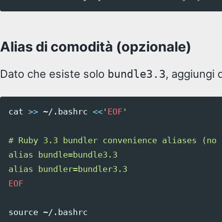
Alias di comodità (opzionale)
Dato che esiste solo
, aggiungi d
bundle3.3
cat
>>
 ~/.bashrc 
<<
'
EOF
'

# Ruby 3.3 bundler convenience aliases (no 
alias bundle=bundle3.3

EOF

source