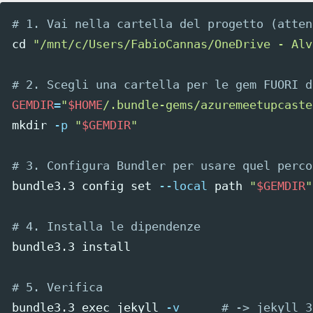
# 1. Vai nella cartella del progetto (atten
cd
"/mnt/c/Users/FabioCannas/OneDrive - Alv
# 2. Scegli una cartella per le gem FUORI d
GEMDIR
=
"
$HOME
/.bundle-gems/azuremeetupcaste
mkdir
-p
"
$GEMDIR
"
# 3. Configura Bundler per usare quel perco
bundle3.3 config 
set
--local
 path 
"
$GEMDIR
"
# 4. Installa le dipendenze
bundle3.3 
install
# 5. Verifica
bundle3.3 
exec 
jekyll 
-v
# -> jekyll 3