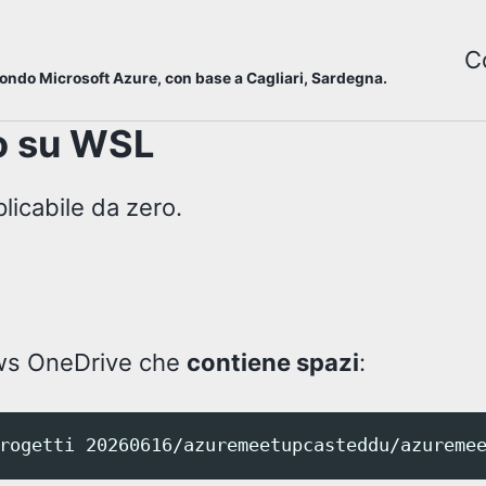
C
mondo Microsoft Azure, con base a Cagliari, Sardegna.
o su WSL
plicabile da zero.
dows OneDrive che
contiene spazi
: