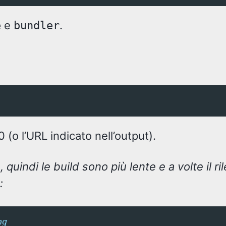
e
.
e
bundler
0 (o l’URL indicato nell’output).
 quindi le build sono più lente e a volte il 
:
ng