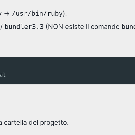
→
).
v
/usr/bin/ruby
/
(NON esiste il comando
bundler3.3
bun
la cartella del progetto.