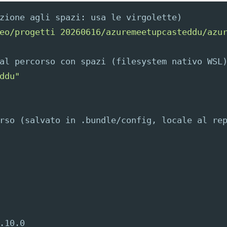
zione agli spazi: usa le virgolette)
eo/progetti 20260616/azuremeetupcasteddu/azu
al percorso con spazi (filesystem nativo WSL
ddu"
rso (salvato in .bundle/config, locale al re
.10.0