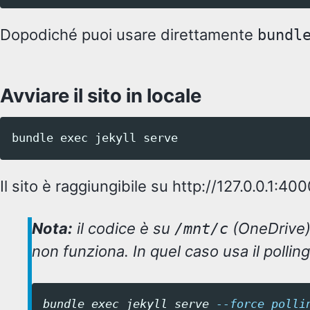
Dopodiché puoi usare direttamente
bundl
Avviare il sito in locale
bundle 
exec 
Il sito è raggiungibile su http://127.0.0.1:400
Nota:
il codice è su
(OneDrive),
/mnt/c
non funziona. In quel caso usa il polling
bundle 
exec 
jekyll serve 
--force_polli