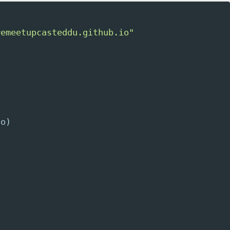
remeetupcasteddu.github.io"
)
po)