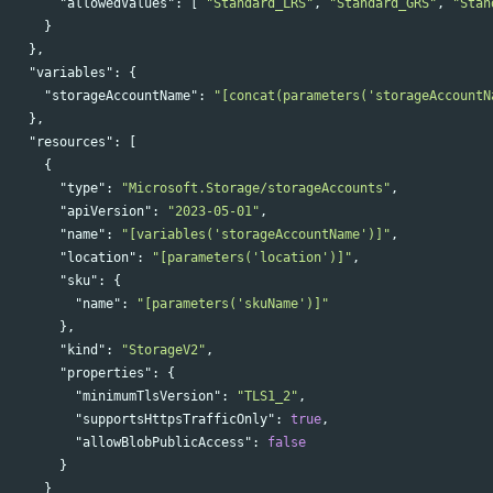
"allowedValues"
:
[
"Standard_LRS"
,
"Standard_GRS"
,
"Stan
}
},
"variables"
:
{
"storageAccountName"
:
"[concat(parameters('storageAccountN
},
"resources"
:
[
{
"type"
:
"Microsoft.Storage/storageAccounts"
,
"apiVersion"
:
"2023-05-01"
,
"name"
:
"[variables('storageAccountName')]"
,
"location"
:
"[parameters('location')]"
,
"sku"
:
{
"name"
:
"[parameters('skuName')]"
},
"kind"
:
"StorageV2"
,
"properties"
:
{
"minimumTlsVersion"
:
"TLS1_2"
,
"supportsHttpsTrafficOnly"
:
true
,
"allowBlobPublicAccess"
:
false
}
}