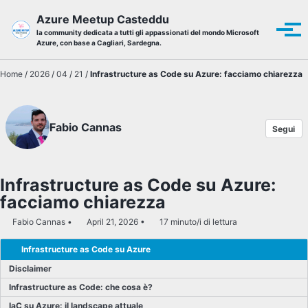
Skip to primary navigation
Skip to content
Skip to footer
Azure Meetup Casteddu
Tog
la community dedicata a tutti gli appassionati del mondo Microsoft
Azure, con base a Cagliari, Sardegna.
Home
/
2026
/
04
/
21
/
Infrastructure as Code su Azure: facciamo chiarezza
Fabio Cannas
Segui
Infrastructure as Code su Azure:
facciamo chiarezza
Fabio Cannas
April 21, 2026
17 minuto/i di lettura
Infrastructure as Code su Azure
Disclaimer
Infrastructure as Code: che cosa è?
IaC su Azure: il landscape attuale