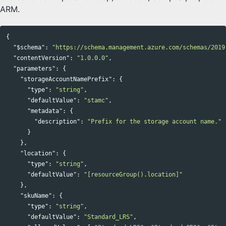
ARM.
{
"$schema"
:
"https://schema.management.azure.com/schemas/2019
"contentVersion"
:
"1.0.0.0"
,
"parameters"
:
{
"storageAccountNamePrefix"
:
{
"type"
:
"string"
,
"defaultValue"
:
"stamc"
,
"metadata"
:
{
"description"
:
"Prefix for the storage account name."
}
},
"location"
:
{
"type"
:
"string"
,
"defaultValue"
:
"[resourceGroup().location]"
},
"skuName"
:
{
"type"
:
"string"
,
"defaultValue"
:
"Standard_LRS"
,