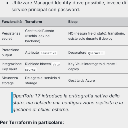
Utilizzare Managed Identity dove possibile, invece di
service principal con password.
Funzionalità
Terraform
Bicep
Gestito dall’utente
Persistenza
NO (nessun file di stato): transitorio,
(rischio leak nel
secret
esiste solo durante il deploy
backend)
Protezione
Attributo
Decoratore
sensitive
@secure()
output
Integrazione
Richiede blocco
Key Vault interrogato durante il
data
Key Vault
deploy
source
Sicurezza
Delegata al servizio di
Gestita da Azure
storage
storage
OpenTofu 1.7 introduce la crittografia nativa dello
stato, ma richiede una configurazione esplicita e la
gestione di chiavi esterne.
Per Terraform in particolare: