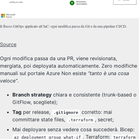
Il flusso GitOps applicato all’IaC: ogni modifica passa da Git e da una pipeline CI/CD.
Source
Ogni modifica passa da una PR, viene revisionata,
mergiata, poi deployata automaticamente. Zero modifiche
manuali sul portale Azure Non esiste
“tanto è una cosa
veloce”
.
Branch strategy
chiara e consistente (trunk-based o
GitFlow, scegliete);
Tag
per release,
corretto: mai
.gitignore
committare state files,
, secret;
.terraform
Mai deployare senza vedere cosa succederà. Bicep:
. Terraform:
az deployment group what-if
terraform