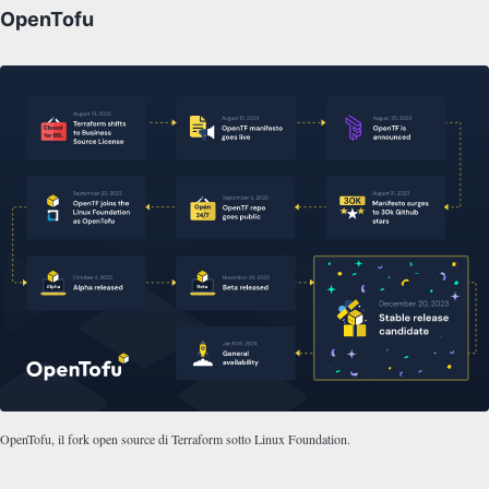
OpenTofu
OpenTofu, il fork open source di Terraform sotto Linux Foundation.