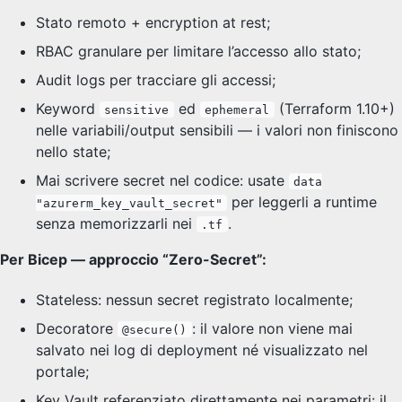
Stato remoto + encryption at rest;
RBAC granulare per limitare l’accesso allo stato;
Audit logs per tracciare gli accessi;
Keyword
ed
(Terraform 1.10+)
sensitive
ephemeral
nelle variabili/output sensibili — i valori non finiscono
nello state;
Mai scrivere secret nel codice: usate
data
per leggerli a runtime
"azurerm_key_vault_secret"
senza memorizzarli nei
.
.tf
Per Bicep — approccio “Zero-Secret”:
Stateless: nessun secret registrato localmente;
Decoratore
: il valore non viene mai
@secure()
salvato nei log di deployment né visualizzato nel
portale;
Key Vault referenziato direttamente nei parametri: il