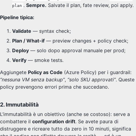
.
Sempre.
Salvate il plan, fate review, poi apply.
plan
Pipeline tipica:
Validate
— syntax check;
Plan / What-if
— preview changes + policy check;
Deploy
— solo dopo approval manuale per prod;
Verify
— smoke tests.
Aggiungete
Policy as Code
(Azure Policy) per i guardrail:
“nessuna VM senza backup”
,
“solo SKU approvati”
. Queste
policy prevengono errori prima che succedano.
2. Immutabilità
L’immutabilità è un obiettivo (anche se costoso): serve a
combattere il
configuration drift
. Se avete paura di
distruggere e ricreare tutto da zero in 10 minuti, significa
che il codice non riflette davvero la realtà — ed è un