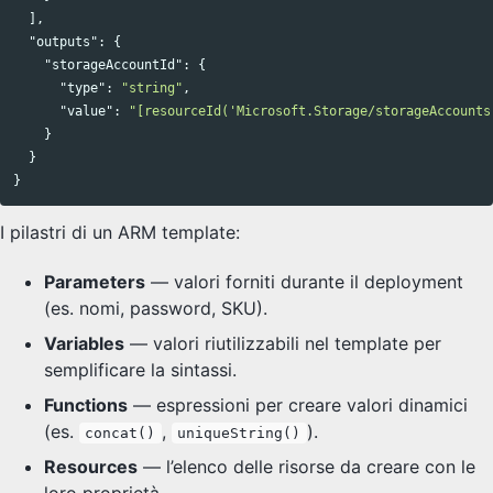
],
"outputs"
:
{
"storageAccountId"
:
{
"type"
:
"string"
,
"value"
:
"[resourceId('Microsoft.Storage/storageAccounts
}
}
}
I pilastri di un ARM template:
Parameters
— valori forniti durante il deployment
(es. nomi, password, SKU).
Variables
— valori riutilizzabili nel template per
semplificare la sintassi.
Functions
— espressioni per creare valori dinamici
(es.
,
).
concat()
uniqueString()
Resources
— l’elenco delle risorse da creare con le