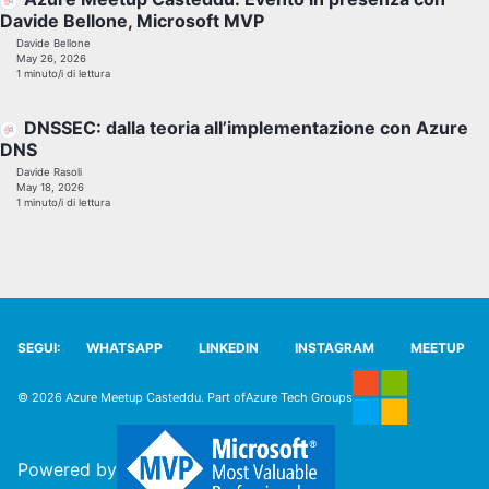
Davide Bellone, Microsoft MVP
Davide Bellone
May 26, 2026
1 minuto/i di lettura
DNSSEC: dalla teoria all’implementazione con Azure
DNS
Davide Rasoli
May 18, 2026
1 minuto/i di lettura
SEGUI:
WHATSAPP
LINKEDIN
INSTAGRAM
MEETUP
© 2026 Azure Meetup Casteddu. Part of
Azure Tech Groups
Powered by