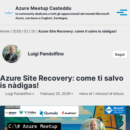
Skip to primary navigation
Skip to content
Skip to footer
Azure Meetup Casteddu
Tog
la community dedicata a tutti gli appassionati del mondo Microsoft
Azure, con base a Cagliari, Sardegna.
Home
/
2026
/
02
/
20
/
Azure Site Recovery: come ti salvo is nàdigas!
Luigi Pandolfino
Segui
Azure Site Recovery: come ti salvo
is nàdigas!
Luigi Pandolfino
February 20, 2026
meno di 1 minuto/i di lettura