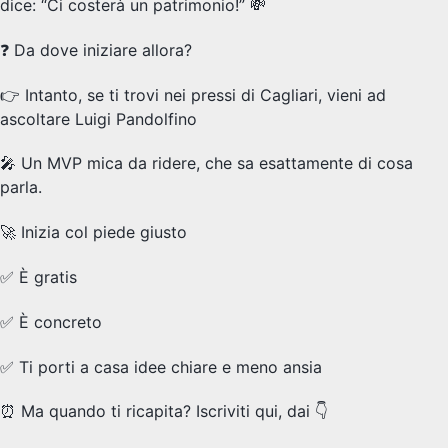
dice: “Ci costerà un patrimonio!” 💸
❓ Da dove iniziare allora?
👉 Intanto, se ti trovi nei pressi di Cagliari, vieni ad
ascoltare Luigi Pandolfino
🎤 Un MVP mica da ridere, che sa esattamente di cosa
parla.
🚀 Inizia col piede giusto
✅ È gratis
✅ È concreto
✅ Ti porti a casa idee chiare e meno ansia
⏰ Ma quando ti ricapita? Iscriviti qui, dai 👇