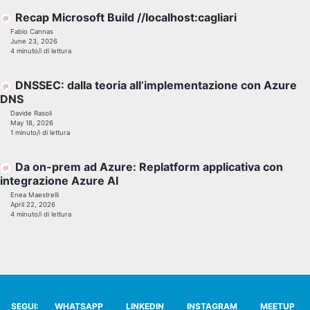
Recap Microsoft Build //localhost:cagliari
Fabio Cannas
June 23, 2026
4 minuto/i di lettura
DNSSEC: dalla teoria all’implementazione con Azure
DNS
Davide Rasoli
May 18, 2026
1 minuto/i di lettura
Da on-prem ad Azure: Replatform applicativa con
integrazione Azure AI
Enea Maestrelli
April 22, 2026
4 minuto/i di lettura
SEGUI:
WHATSAPP
LINKEDIN
INSTAGRAM
MEETUP