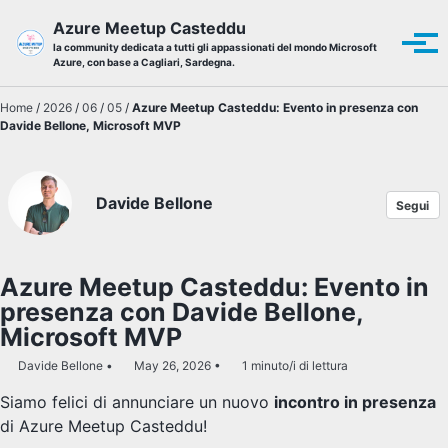
Skip to primary navigation
Skip to content
Skip to footer
Azure Meetup Casteddu
Tog
la community dedicata a tutti gli appassionati del mondo Microsoft
Azure, con base a Cagliari, Sardegna.
Home
/
2026
/
06
/
05
/
Azure Meetup Casteddu: Evento in presenza con
Davide Bellone, Microsoft MVP
Davide Bellone
Segui
Azure Meetup Casteddu: Evento in
presenza con Davide Bellone,
Microsoft MVP
Davide Bellone
May 26, 2026
1 minuto/i di lettura
Siamo felici di annunciare un nuovo
incontro in presenza
di Azure Meetup Casteddu!