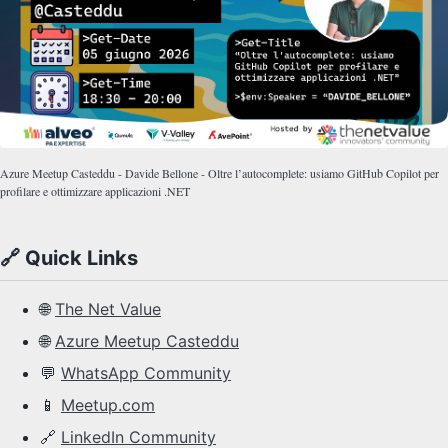
Azure Meetup Casteddu - Davide Bellone - Oltre l’autocomplete: usiamo GitHub Copilot per
profilare e ottimizzare applicazioni .NET
🔗 Quick Links
🌐
The Net Value
🌐
Azure Meetup Casteddu
💬
WhatsApp Community
📱
Meetup.com
🔗
LinkedIn Community