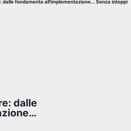
e: dalle fondamenta all'implementazione... Senza intoppi
e: dalle
azione…