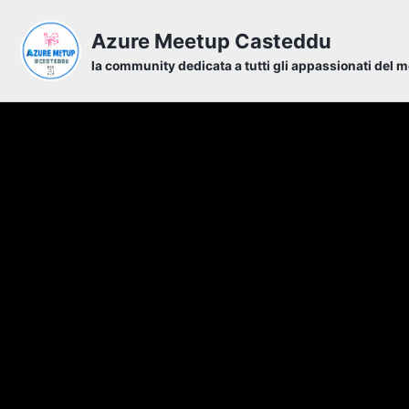
Skip to primary navigation
Skip to content
Skip to footer
Azure Meetup Casteddu
la community dedicata a tutti gli appassionati del 